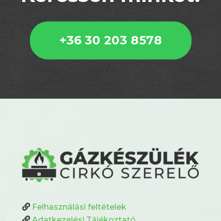
+36 30 203 8578
Felhasználási feltételek
Adatkezelési Tájékoztató