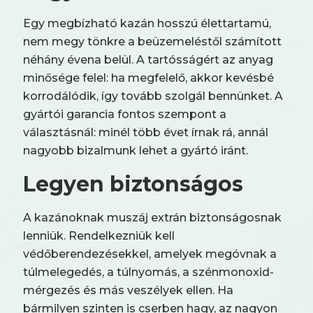
Egy megbízható kazán hosszú élettartamú,
nem megy tönkre a beüzemeléstől számított
néhány évena belül. A tartósságért az anyag
minősége felel: ha megfelelő, akkor kevésbé
korrodálódik, így tovább szolgál bennünket. A
gyártói garancia fontos szempont a
választásnál: minél több évet írnak rá, annál
nagyobb bizalmunk lehet a gyártó iránt.
Legyen biztonságos
A kazánoknak muszáj extrán biztonságosnak
lenniük. Rendelkezniük kell
védőberendezésekkel, amelyek megóvnak a
túlmelegedés, a túlnyomás, a szénmonoxid-
mérgezés és más veszélyek ellen. Ha
bármilyen szinten is cserben hagy, az nagyon